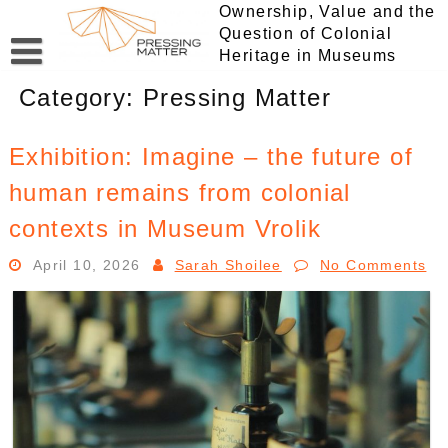
Skip
Ownership, Value and the
to
Question of Colonial
content
Heritage in Museums
Category:
Pressing Matter
Exhibition: Imagine – the future of
human remains from colonial
contexts in Museum Vrolik
April 10, 2026
Sarah Shoilee
No Comments