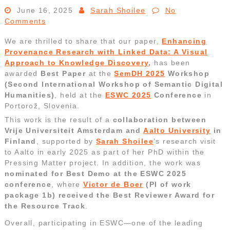
June 16, 2025
Sarah Shoilee
No
Comments
We are thrilled to share that our paper,
Enhancing
Provenance Research with Linked Data: A Visual
Approach to Knowledge Discovery
,
has been
awarded
Best Paper
at the
SemDH 2025
Workshop
(Second International Workshop of Semantic Digital
Humanities)
, held at the
ESWC 2025
Conference
in
Portorož, Slovenia.
This work is the result of a
collaboration between
Vrije Universiteit Amsterdam and
Aalto University
in
Finland
, supported by
Sarah Shoilee
’s research visit
to Aalto in early 2025 as part of her PhD within the
Pressing Matter project. In addition, the work was
nominated for Best Demo at the ESWC 2025
conference
, where
Victor de Boer
(PI of work
package 1b) received the Best Reviewer Award for
the Resource Track
.
Overall, participating in ESWC—one of the leading