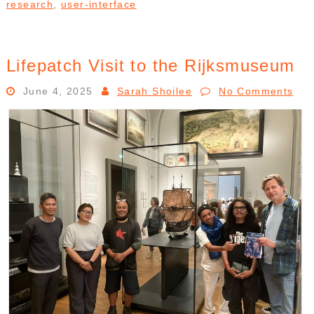
research
,
user-interface
Lifepatch Visit to the Rijksmuseum
June 4, 2025
Sarah Shoilee
No Comments