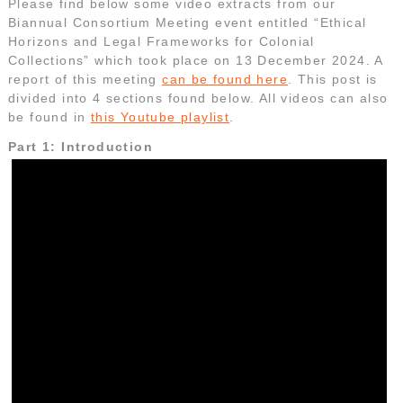
Please find below some video extracts from our
Biannual Consortium Meeting event entitled “Ethical
Horizons and Legal Frameworks for Colonial
Collections” which took place on 13 December 2024. A
report of this meeting
can be found here
. This post is
divided into 4 sections found below. All videos can also
be found in
this Youtube playlist
.
Part 1: Introduction