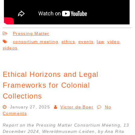
Pressing Matter
consortium meeting
,
ethics
,
events
,
law
,
video
,
videos
Ethical Horizons and Legal
Frameworks for Colonial
Collections
January 27, 2025
Victor de Boer
No
Comments
Report on the Pressing Matter Consortium Meeting, 13
December 2024, Wereldmuseum-Leiden, by Ana Rita